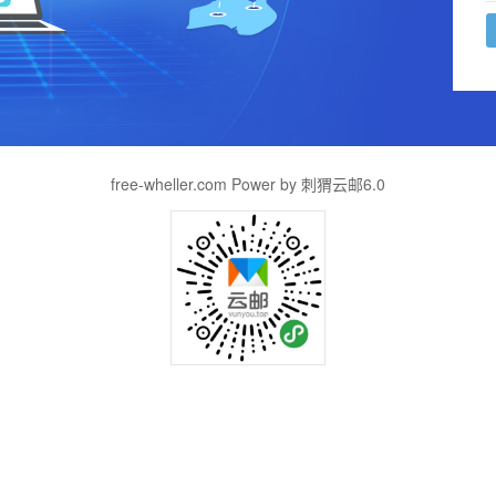
free-wheller.com Power by 刺猬云邮6.0